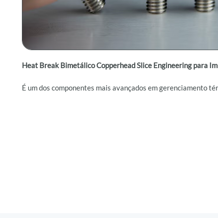
Heat Break Bimetálico Copperhead Slice Engineering para I
É um dos componentes mais avançados em gerenciamento té
hotends de impressoras 3D de alto desempenho. Projetado par
perda de calor entre o bloco de aquecimento e o dissipador, e
combina dois materiais estrategicamente unidos: aço inoxidá
térmico) e cobre (condutividade térmica), garantindo uma
tra
controlada
e impressões de qualidade superior.
Compatível com impressoras
22 IDEX V2 e V3
e hotends mod
da própria Slice Engineering, o Copperhead® Bimetallic é ide
trabalha com filamentos de engenharia como
PEEK, PEI, PPSU
compostos com fibras
, que exigem estabilidade térmica e resi
temperaturas. Sua estrutura de precisão evita entupimentos,