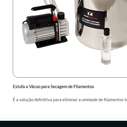
Estufa a Vácuo para Secagem de Filamentos
É a solução definitiva para eliminar a umidade de filamentos 
utilizados em impressoras 3D industriais. Desenvolvida para 
secagem rápida, uniforme e precisa
, a estufa possui controle
temperatura com rampas de aquecimento e resfriamento, sen
também para
processos de recozimento (annealing)
de materi