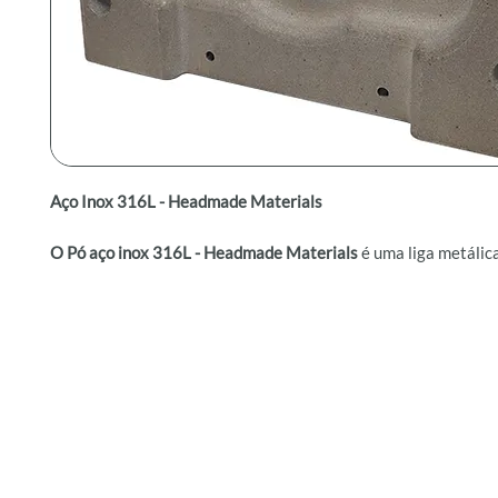
Aço Inox 316L - Headmade Materials
O Pó aço inox 316L - Headmade Materials
é uma liga metáli
utilizada em componentes mecânicos que exigem alta resistên
corrosão.
É ideal para operações em temperaturas de até 450°C (842°F
facilmente soldada, combinando durabilidade e resistência.
Benefícios:
Alta resistência à corrosão.
Excelente para ambientes industriais exigentes.
Fácil de soldar e de aplicar em processos robustos.