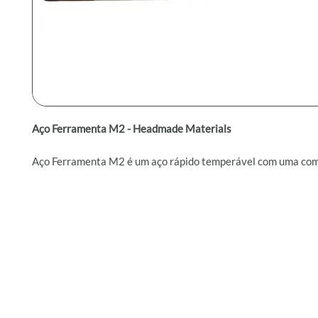
Aço Ferramenta M2 - Headmade Materials
Aço Ferramenta M2 é um aço rápido temperável com uma co
equilibrada de tenacidade, resistência ao desgaste e alta dure
material é amplamente utilizado para ferramentas abrasivas,
trabalho a frio, matrizes e outras aplicações de corte.
Benefícios:
Resistência mecânica elevada.
Alta dureza para cortes precisos.
Excelente resistência ao desgaste.