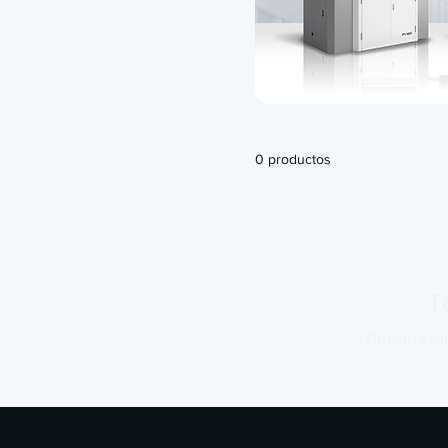
0 productos
T
Puedes ele