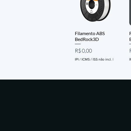
Filamento ABS
BedRock3D
Preço
R$ 0,00
IPI / ICMS / ISS não incl.
|
I