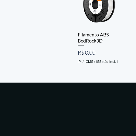
Filamento ABS
BedRock3D
Preço
R$ 0,00
IPI / ICMS / ISS não incl.
|